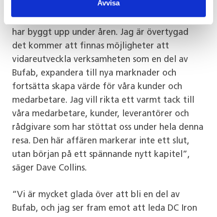
Avvisa
strategisk vision och en stark förståelse för vår
kultur, våra medarbetare och de relationer vi
har byggt upp under åren. Jag är övertygad
det kommer att finnas möjligheter att
vidareutveckla verksamheten som en del av
Bufab, expandera till nya marknader och
fortsätta skapa värde för våra kunder och
medarbetare. Jag vill rikta ett varmt tack till
våra medarbetare, kunder, leverantörer och
rådgivare som har stöttat oss under hela denna
resa. Den här affären markerar inte ett slut,
utan början på ett spännande nytt kapitel”,
säger Dave Collins.
“Vi är mycket glada över att bli en del av
Bufab, och jag ser fram emot att leda DC Iron