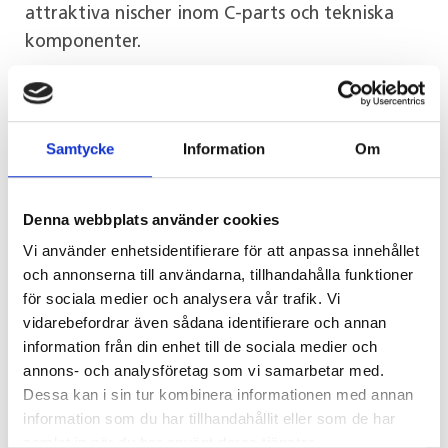
attraktiva nischer inom C-parts och tekniska
komponenter.
DC Iron är en distributör av
smideskomponenter, rörkopplingar (key
Samtycke
Information
Om
clamps), räckessystem och stängsellösningar för
tillverkande företag, ingenjörsbolag och
byggentreprenörer i hela Storbritannien.
Denna webbplats använder cookies
Bolaget har ett brett produktsortiment och låg
Vi använder enhetsidentifierare för att anpassa innehållet
kundkoncentration, med slutkunder inom
och annonserna till användarna, tillhandahålla funktioner
segment såsom infrastruktur, offentliga
för sociala medier och analysera vår trafik. Vi
inomhusmiljöer och säkerhet. DC Iron har under
vidarebefordrar även sådana identifierare och annan
information från din enhet till de sociala medier och
de senaste åren uppvisat mycket god tillväxt
annons- och analysföretag som vi samarbetar med.
och lönsamhet. Bolaget är baserat i Newcastle
Dessa kan i sin tur kombinera informationen med annan
upon Tyne och har 40 anställda. Säljare är DC
information som du har tillhandahållit eller som de har
Irons grundare Dave Collins, hans hustru Sandra
samlat in när du har använt deras tjänster.