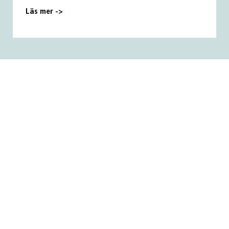
Läs mer ->
Visa mer
Länkar
Hem
Om oss