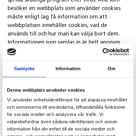
sprida skadliga program eller virus. Alla som
besöker en webbplats som använder cookies
måste enligt lag få information om att
webbplatsen innehåller cookies, vad de
används till och hur man kan välja bort dem.
Informationen som samlas in är helt anonym
och innehåller inga personliga uppgifter.
Det finns två sorters cookies:
Samtycke
Information
Om
Den ena sorten kallas sessionscookies och den
Denna webbplats använder cookies
sparas tillfälligt under ditt besök på
webbplatsen. De försvinner när du stänger
Vi använder enhetsidentifierare för att anpassa innehållet
webbläsaren.
och annonserna till användarna, tillhandahålla funktioner
för sociala medier och analysera vår trafik. Vi
Den andra sortens cookies lagras i din dator en
vidarebefordrar även sådana identifierare och annan
längre tid och återanvänds vid ditt nästa besök
information från din enhet till de sociala medier och
på webbplatsen. Du kan manuellt ta bort dessa