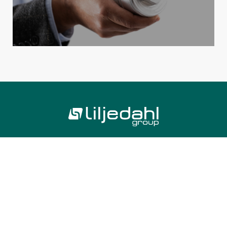
Länkar
Hem
Om oss
Finansiellt
Media
Kontakt