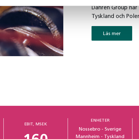
Dahrén Group har 
Tyskland och Pole
Läs mer
ENHETER
EBIT, MSEK
Nossebro - Sverige
Mannheim - Tyskland