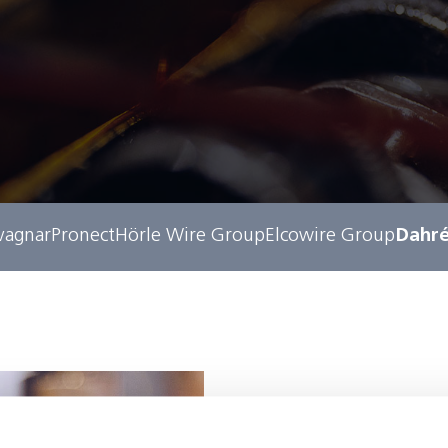
vagnar
Pronect
Hörle Wire Group
Elcowire Group
Dahré
Lindnin