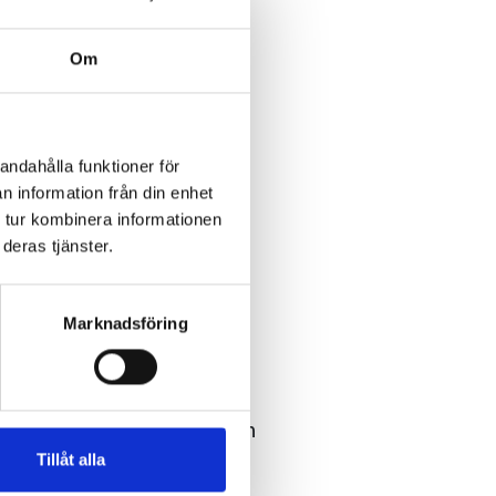
orer,
Om
rmatorer och
r
andahålla funktioner för
n information från din enhet
edande i Europa på
 tur kombinera informationen
deras tjänster.
koppar och aluminum.
ögkvalitativ lindningstråd,
Marknadsföring
ckerade band och omspunna
 används för generatorer,
ch motorer inom bil- och
vitvaror, vindkraft och annan
Tillåt alla