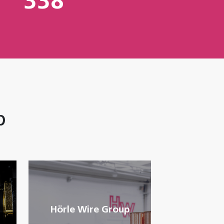
338
p
Hörle Wire Group