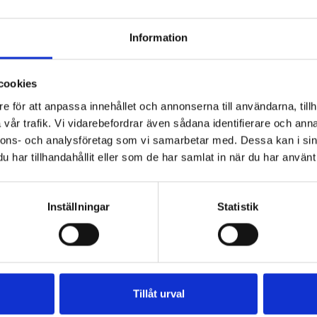
generat
Information
transfo
cookies
motore
e för att anpassa innehållet och annonserna till användarna, tillh
vår trafik. Vi vidarebefordrar även sådana identifierare och anna
Dahrén Group är l
nnons- och analysföretag som vi samarbetar med. Dessa kan i sin
har tillhandahållit eller som de har samlat in när du har använt 
lindningstråd av 
Bolaget erbjuder h
Inställningar
Statistik
lackerad tråd, la
band. Produkterna
transformatorer o
tågindustrin, för 
Tillåt urval
kraftproduktion.