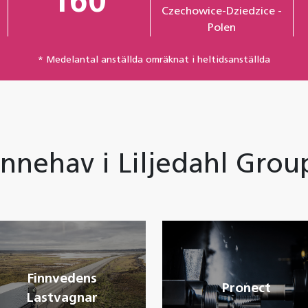
160
Czechowice-Dziedzice -
Polen
* Medelantal anställda omräknat i heltidsanställda
Innehav i Liljedahl Grou
Finnvedens
Pronect
Lastvagnar