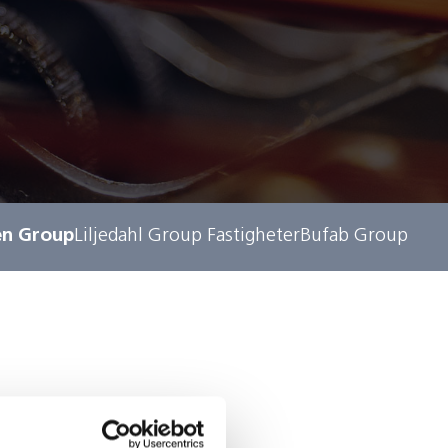
n Group
Liljedahl Group Fastigheter
Bufab Group
gstråd för