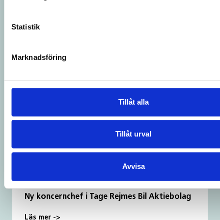
Statistik
2025-12-16
NYHET
Marknadsföring
Vi har i år valt att skänka en gåva till
Cancerfonden
Tillåt alla
Läs mer ->
Tillåt urval
Avvisa
2025-10-21
PRESSMEDDELANDE
Ny koncernchef i Tage Rejmes Bil Aktiebolag
Läs mer ->